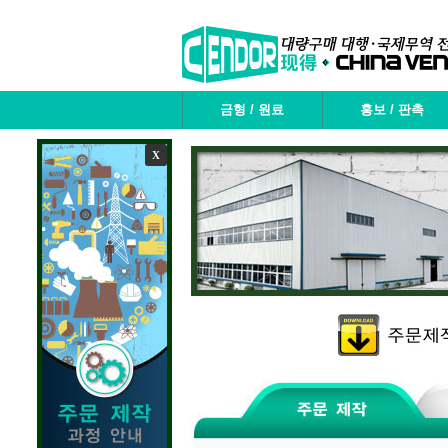
금형 / 원료
홍보 / 판촉
X